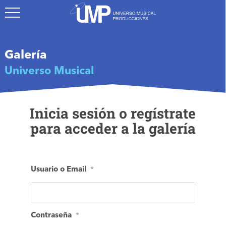
S
k
i
p
t
Galería
o
Universo Musical
m
a
i
Inicia sesión o regístrate
n
c
para acceder a la galería
o
n
t
e
Usuario o Email
*
n
t
Contraseña
*