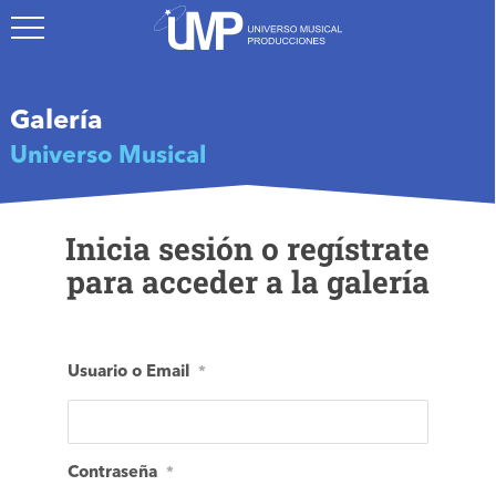
S
k
i
p
t
Galería
o
Universo Musical
m
a
i
Inicia sesión o regístrate
n
c
para acceder a la galería
o
n
t
e
Usuario o Email
*
n
t
Contraseña
*